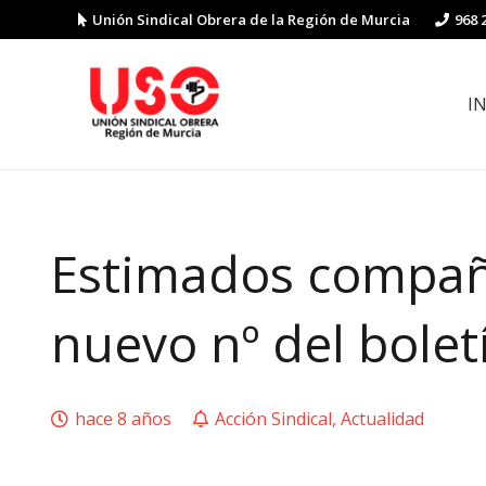
Unión Sindical Obrera de la Región de Murcia
968 
I
Preguntas y respuestas sobre la reforma laboral
Guía de Prevención de Riesgos La
Estimados compañ
nuevo nº del bolet
hace 8 años
Acción Sindical
,
Actualidad