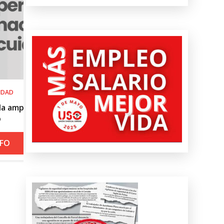
SALUD LABORAL
l
Procedimiento práctico ante alerta 
roja por calor
+ INFO