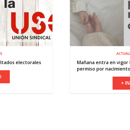
ACTUALIDAD
les
Mañana entra en vigor la ampliación de
permiso por nacimiento
+ INFO