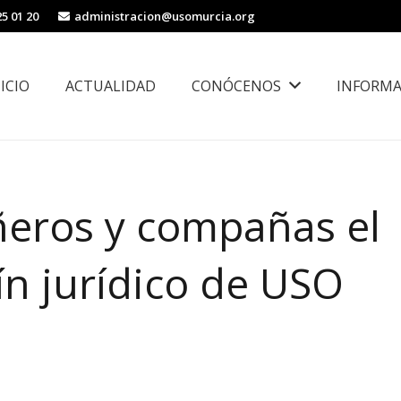
25 01 20
administracion@usomurcia.org
NICIO
ACTUALIDAD
CONÓCENOS
INFORMA
borales
Área de Igualdad, Juventud e Inmigración
eros y compañas el
ín jurídico de USO