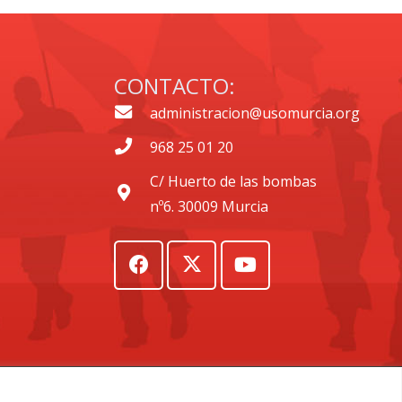
CONTACTO:
administracion@usomurcia.org
968 25 01 20
C/ Huerto de las bombas
nº6. 30009 Murcia