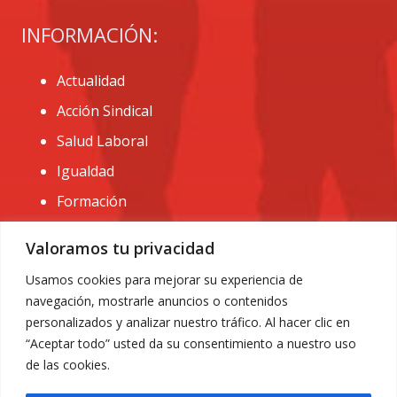
INFORMACIÓN:
Actualidad
Acción Sindical
Salud Laboral
Igualdad
Formación
CONTACTO:
Valoramos tu privacidad
administracion@usomurcia.org
Usamos cookies para mejorar su experiencia de
navegación, mostrarle anuncios o contenidos
968 25 01 20
personalizados y analizar nuestro tráfico. Al hacer clic en
C/ Huerto de las bombas nº6. 30009 Murcia
“Aceptar todo” usted da su consentimiento a nuestro uso
de las cookies.