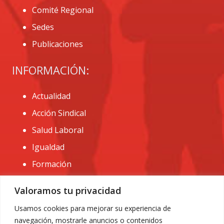
Comité Regional
Sedes
Publicaciones
INFORMACIÓN:
Actualidad
Acción Sindical
Salud Laboral
Igualdad
Formación
CONTACTO:
Valoramos tu privacidad
administracion@usomurcia.org
Usamos cookies para mejorar su experiencia de
navegación, mostrarle anuncios o contenidos
968 25 01 20