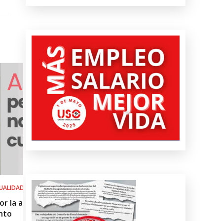
SALUD LABORAL
del
Procedimiento práctico ante alerta
roja por calor