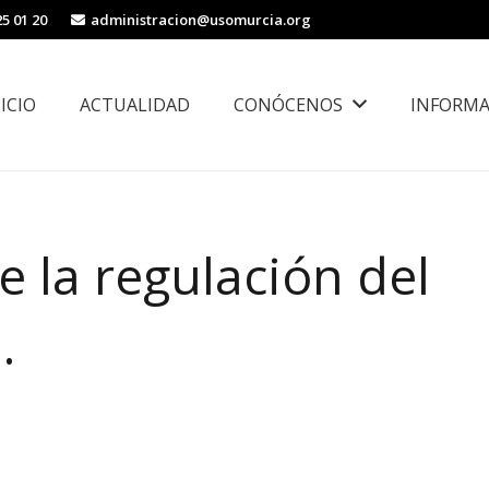
25 01 20
administracion@usomurcia.org
NICIO
ACTUALIDAD
CONÓCENOS
INFORMA
borales
Área de Igualdad, Juventud e Inmigración
e la regulación del
.