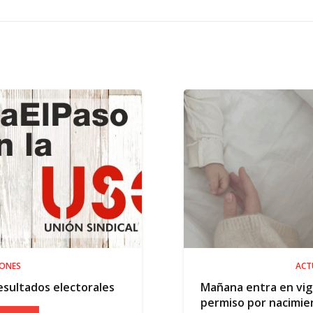
ACTUALIDAD
rales
Mañana entra en vigor la ampliación 
permiso por nacimiento