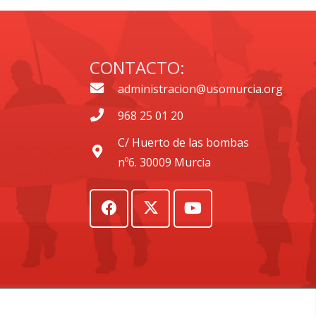
CONTACTO:
administracion@usomurcia.org
968 25 01 20
C/ Huerto de las bombas
nº6. 30009 Murcia