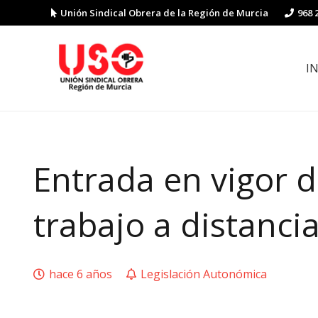
Unión Sindical Obrera de la Región de Murcia
968 
I
Preguntas y respuestas sobre la reforma laboral
Guía de Prevención de Riesgos La
Entrada en vigor d
trabajo a distancia
hace 6 años
Legislación Autonómica