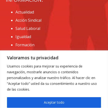
Actualidad
Acción Sindical
Salud Laboral
Igualdad
Formación
CONTACTO:
Valoramos tu privacidad
administracion@usomurcia.org
Usamos cookies para mejorar su experiencia de
navegación, mostrarle anuncios o contenidos
968 25 01 20
personalizados y analizar nuestro tráfico. Al hacer clic en
C/ Huerto de las bombas nº6. 30009 Murcia
“Aceptar todo” usted da su consentimiento a nuestro uso
de las cookies.
Aceptar todo