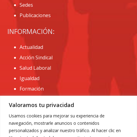
Sedes
Publicaciones
INFORMACIÓN:
Actualidad
Acción Sindical
Salud Laboral
Igualdad
Formación
CONTACTO:
Valoramos tu privacidad
administracion@usomurcia.org
Usamos cookies para mejorar su experiencia de
navegación, mostrarle anuncios o contenidos
968 25 01 20
personalizados y analizar nuestro tráfico. Al hacer clic en
C/ Huerto de las bombas nº6. 30009 Murcia