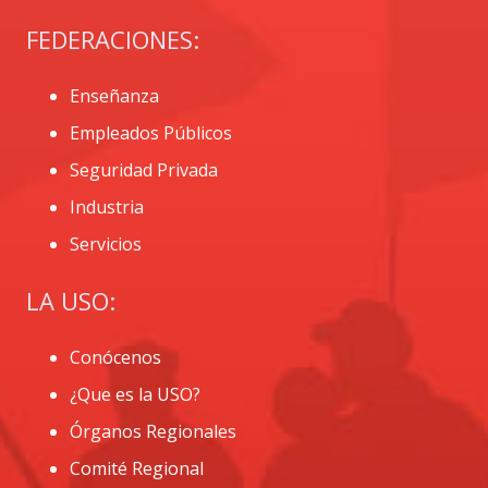
FEDERACIONES:
Enseñanza
Empleados Públicos
Seguridad Privada
Industria
Servicios
LA USO:
Conócenos
¿Que es la USO?
Órganos Regionales
Comité Regional