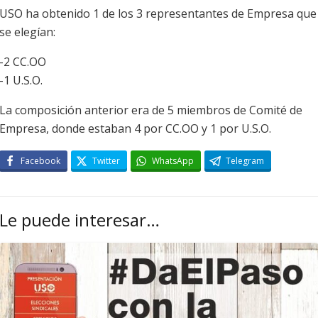
USO ha obtenido 1 de los 3 representantes de Empresa que
se elegían:
-2 CC.OO
-1 U.S.O.
La composición anterior era de 5 miembros de Comité de
Empresa, donde estaban 4 por CC.OO y 1 por U.S.O.
Facebook
Twitter
WhatsApp
Telegram
Le puede interesar…