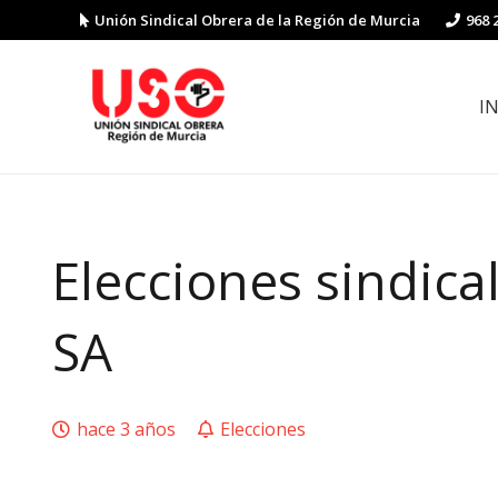
Unión Sindical Obrera de la Región de Murcia
968 
I
Preguntas y respuestas sobre la reforma laboral
Guía de Prevención de Riesgos La
Elecciones sindica
SA
hace 3 años
Elecciones