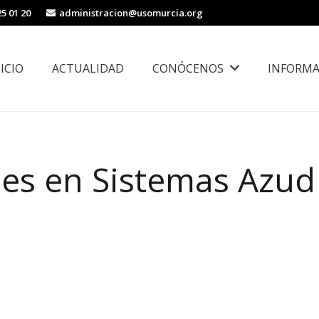
25 01 20
administracion@usomurcia.org
NICIO
ACTUALIDAD
CONÓCENOS
INFORMA
borales
Área de Igualdad, Juventud e Inmigración
les en Sistemas Azud