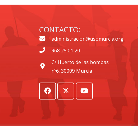
CONTACTO:
administracion@usomurcia.org
968 25 01 20
C/ Huerto de las bombas
nº6. 30009 Murcia