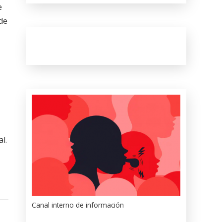
e
 de
l.
Canal interno de información