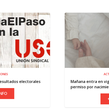
ACTUALIDAD
ctorales
Mañana entra en vigor la ampliaci
permiso por nacimiento
+ INFO