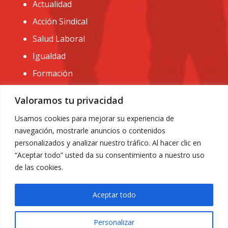
Actualidad
Acción Sindical
Salud Laboral
Igualdad
Formación
CONTACTO:
Valoramos tu privacidad
administracion@usomurcia.org
Usamos cookies para mejorar su experiencia de
navegación, mostrarle anuncios o contenidos
968 25 01 20
personalizados y analizar nuestro tráfico. Al hacer clic en
C/ Huerto de las bombas nº6. 30009 Murcia
“Aceptar todo” usted da su consentimiento a nuestro uso
de las cookies.
Aceptar todo
Personalizar
Aviso Legal
|
Privacidad
|
Política de Cookies