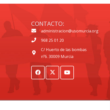
CONTACTO:
administracion@usomurcia.org
968 25 01 20
C/ Huerto de las bombas
nº6. 30009 Murcia