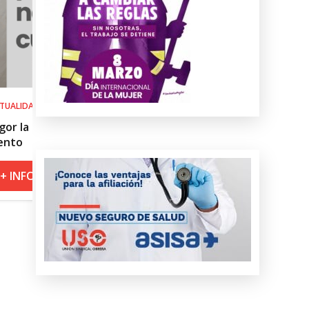
SALUD LABORAL
del
Procedimiento práctico ante alerta
roja por calor
+ INFO