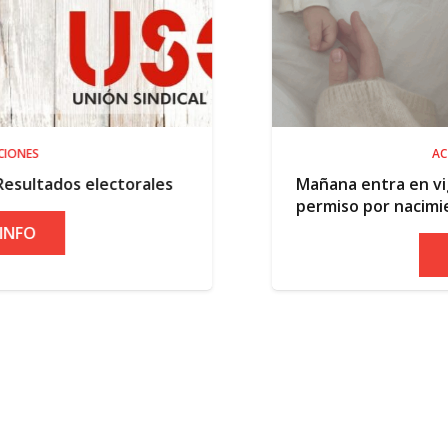
ACTUALIDAD
rales
Mañana entra en vigor la ampliación 
permiso por nacimiento
+ INFO