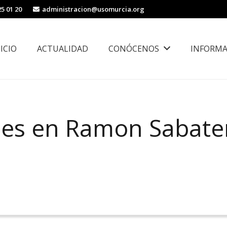
25 01 20
administracion@usomurcia.org
NICIO
ACTUALIDAD
CONÓCENOS
INFORMA
borales
Área de Igualdad, Juventud e Inmigración
ales en Ramon Sabate