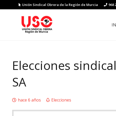
Unión Sindical Obrera de la Región de Murcia
968 
I
Preguntas y respuestas sobre la reforma laboral
Guía de Prevención de Riesgos La
Elecciones sindic
SA
hace 6 años
Elecciones