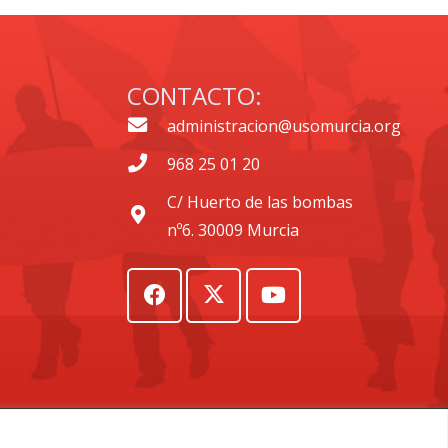
CONTACTO:
administracion@usomurcia.org
968 25 01 20
C/ Huerto de las bombas
nº6. 30009 Murcia