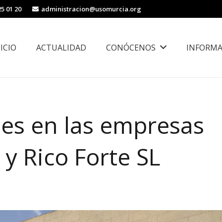
25 01 20
administracion@usomurcia.org
NICIO
ACTUALIDAD
CONÓCENOS
INFORMA
borales
Área de Igualdad, Juventud e Inmigración
les en las empresas
 y Rico Forte SL