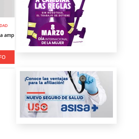
SALUD LABORAL
Procedimiento práctico ante alerta naranja
roja por calor
+ INFO