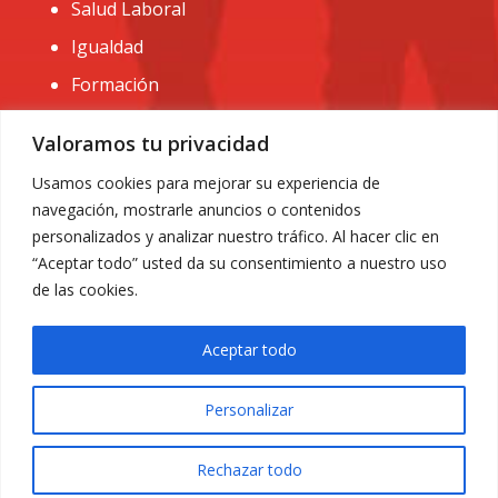
Salud Laboral
Igualdad
Formación
CONTACTO:
Valoramos tu privacidad
administracion@usomurcia.org
Usamos cookies para mejorar su experiencia de
navegación, mostrarle anuncios o contenidos
968 25 01 20
personalizados y analizar nuestro tráfico. Al hacer clic en
C/ Huerto de las bombas nº6. 30009 Murcia
“Aceptar todo” usted da su consentimiento a nuestro uso
de las cookies.
Aceptar todo
Personalizar
Aviso Legal
|
Privacidad
|
Política de Cookies
© 2018 Todos los derechos reservados. Diseño web
Rechazar todo
ACRILONIA