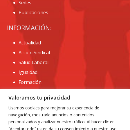
Sedes
Publicaciones
INFORMACIÓN:
Actualidad
Acción Sindical
Salud Laboral
Igualdad
Formación
CONTACTO:
Valoramos tu privacidad
administracion@usomurcia.org
Usamos cookies para mejorar su experiencia de
navegación, mostrarle anuncios o contenidos
968 25 01 20
personalizados y analizar nuestro tráfico. Al hacer clic en
C/ Huerto de las bombas nº6. 30009 Murcia
“Aceptar todo” usted da su consentimiento a nuestro uso