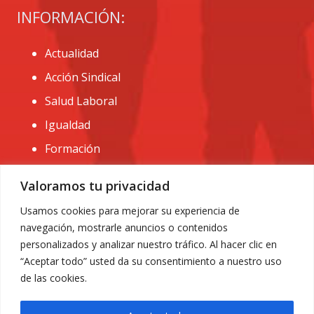
INFORMACIÓN:
Actualidad
Acción Sindical
Salud Laboral
Igualdad
Formación
CONTACTO:
Valoramos tu privacidad
administracion@usomurcia.org
Usamos cookies para mejorar su experiencia de
navegación, mostrarle anuncios o contenidos
968 25 01 20
personalizados y analizar nuestro tráfico. Al hacer clic en
C/ Huerto de las bombas nº6. 30009 Murcia
“Aceptar todo” usted da su consentimiento a nuestro uso
de las cookies.