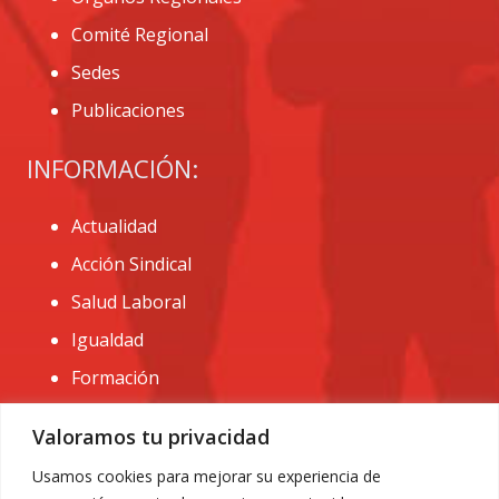
Comité Regional
Sedes
Publicaciones
INFORMACIÓN:
Actualidad
Acción Sindical
Salud Laboral
Igualdad
Formación
CONTACTO:
Valoramos tu privacidad
administracion@usomurcia.org
Usamos cookies para mejorar su experiencia de