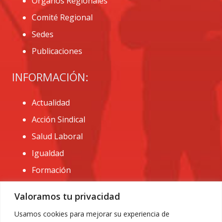
Órganos Regionales
Comité Regional
Sedes
Publicaciones
INFORMACIÓN:
Actualidad
Acción Sindical
Salud Laboral
Igualdad
Formación
CONTACTO:
Valoramos tu privacidad
administracion@usomurcia.org
Usamos cookies para mejorar su experiencia de