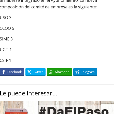
al haberse integrado en el Ayuntamiento. La nueva
composición del comité de empresa es la siguiente:
USO 3
CCOO 5
SIME 3
UGT 1
CSIF 1
Facebook
Twitter
WhatsApp
Telegram
Le puede interesar…