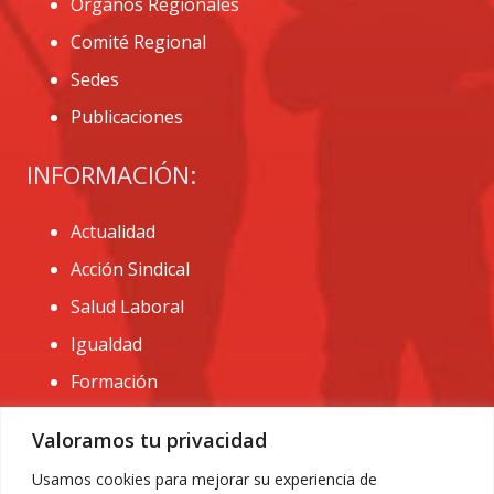
Órganos Regionales
Comité Regional
Sedes
Publicaciones
INFORMACIÓN:
Actualidad
Acción Sindical
Salud Laboral
Igualdad
Formación
CONTACTO:
Valoramos tu privacidad
administracion@usomurcia.org
Usamos cookies para mejorar su experiencia de