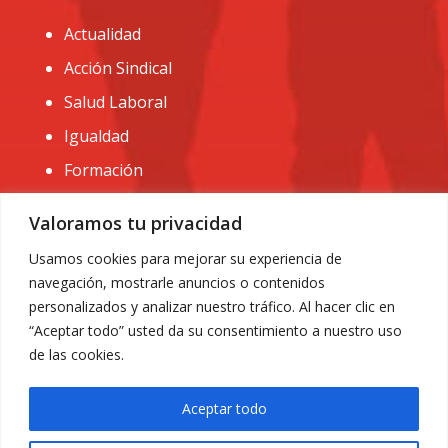
Actualidad
Acción Sindical
Salud Laboral
Igualdad
Formación
CONTACTO:
Valoramos tu privacidad
administracion@usomurcia.org
Usamos cookies para mejorar su experiencia de
navegación, mostrarle anuncios o contenidos
968 25 01 20
personalizados y analizar nuestro tráfico. Al hacer clic en
C/ Huerto de las bombas nº6. 30009 Murcia
“Aceptar todo” usted da su consentimiento a nuestro uso
de las cookies.
Aceptar todo