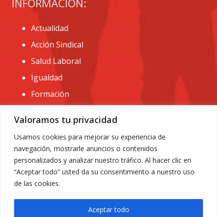
INFORMACIÓN:
Actualidad
Acción Sindical
Salud Laboral
Igualdad
Formación
CONTACTO:
Valoramos tu privacidad
administracion@usomurcia.org
Usamos cookies para mejorar su experiencia de
navegación, mostrarle anuncios o contenidos
968 25 01 20
personalizados y analizar nuestro tráfico. Al hacer clic en
C/ Huerto de las bombas nº6. 30009 Murcia
“Aceptar todo” usted da su consentimiento a nuestro uso
de las cookies.
Aceptar todo