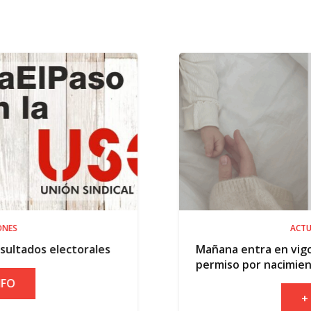
ACTUALIDAD
rales
Mañana entra en vigor la ampliación 
permiso por nacimiento
+ INFO