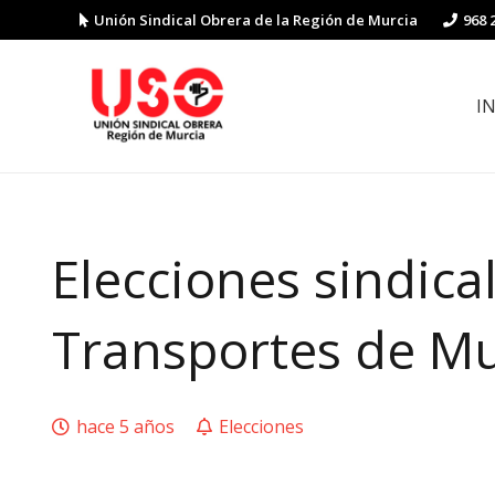
Unión Sindical Obrera de la Región de Murcia
968 
I
Preguntas y respuestas sobre la reforma laboral
Guía de Prevención de Riesgos La
Elecciones sindica
Transportes de Mu
hace 5 años
Elecciones