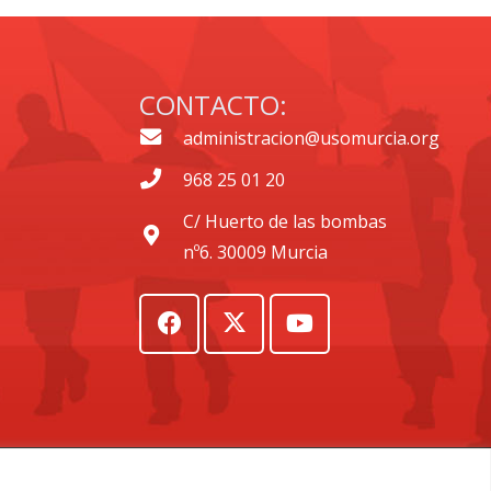
CONTACTO:
administracion@usomurcia.org
968 25 01 20
C/ Huerto de las bombas
nº6. 30009 Murcia