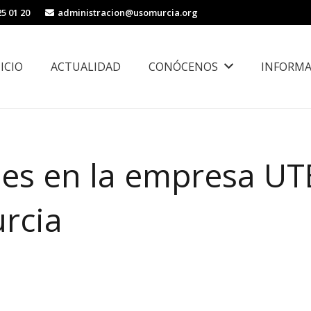
25 01 20
administracion@usomurcia.org
NICIO
ACTUALIDAD
CONÓCENOS
INFORMA
borales
Área de Igualdad, Juventud e Inmigración
les en la empresa UT
rcia