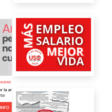
SALUD LABORAL
del
Procedimiento práctico ante alerta
roja por calor
+ INFO