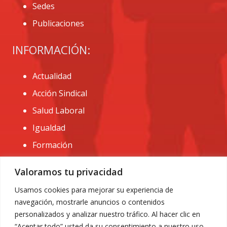
Sedes
Publicaciones
INFORMACIÓN:
Actualidad
Acción Sindical
Salud Laboral
Igualdad
Formación
CONTACTO:
Valoramos tu privacidad
administracion@usomurcia.org
Usamos cookies para mejorar su experiencia de
navegación, mostrarle anuncios o contenidos
968 25 01 20
personalizados y analizar nuestro tráfico. Al hacer clic en
C/ Huerto de las bombas nº6. 30009 Murcia
“Aceptar todo” usted da su consentimiento a nuestro uso