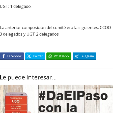
UGT: 1 delegado.
La anterior composición del comité era la siguientes: CCOO
3 delegados y UGT 2 delegados.
Facebook
Twitter
WhatsApp
Telegram
Le puede interesar…