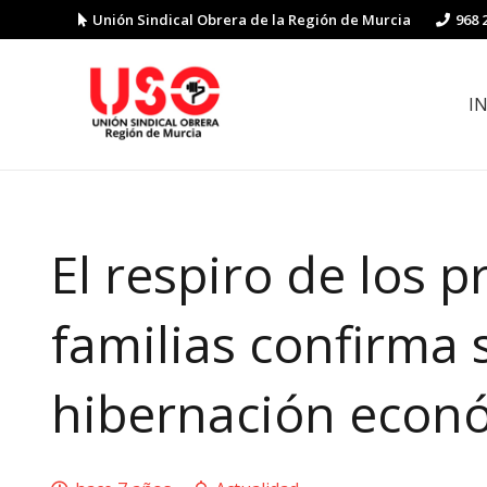
Unión Sindical Obrera de la Región de Murcia
968 
I
Preguntas y respuestas sobre la reforma laboral
Guía de Prevención de Riesgos La
El respiro de los p
familias confirma 
hibernación econ