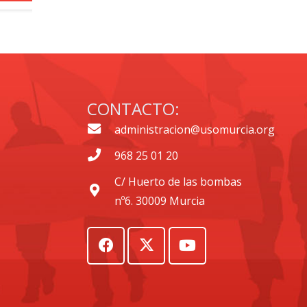
CONTACTO:
administracion@usomurcia.org
968 25 01 20
C/ Huerto de las bombas
nº6. 30009 Murcia