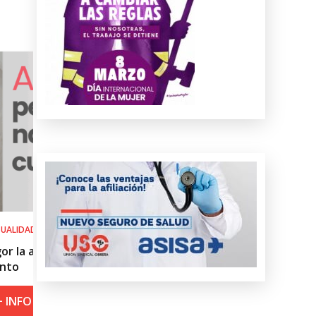
SALUD LABORAL
Procedimiento práctico ante alerta na
roja por calor
+ INFO