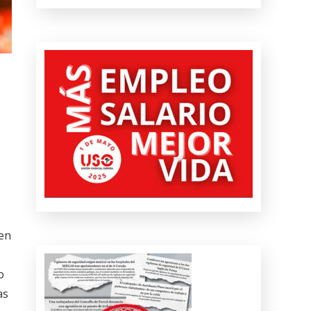
 en
o
as