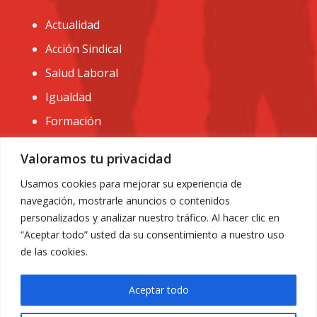
Actualidad
Acción Sindical
Salud Laboral
Igualdad
Formación
CONTACTO:
Valoramos tu privacidad
administracion@usomurcia.org
Usamos cookies para mejorar su experiencia de
navegación, mostrarle anuncios o contenidos
968 25 01 20
personalizados y analizar nuestro tráfico. Al hacer clic en
C/ Huerto de las bombas nº6. 30009 Murcia
“Aceptar todo” usted da su consentimiento a nuestro uso
de las cookies.
Aceptar todo