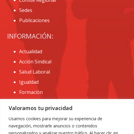
Comité Regional
Sedes
Publicaciones
INFORMACIÓN:
Actualidad
Acción Sindical
Salud Laboral
Igualdad
Formación
CONTACTO:
Valoramos tu privacidad
administracion@usomurcia.org
Usamos cookies para mejorar su experiencia de
navegación, mostrarle anuncios o contenidos
968 25 01 20
personalizados y analizar nuestro tráfico. Al hacer clic en