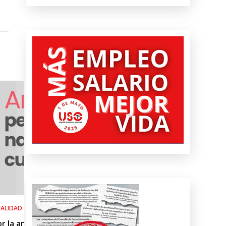
SALUD LABORAL
el
Procedimiento práctico ante alerta