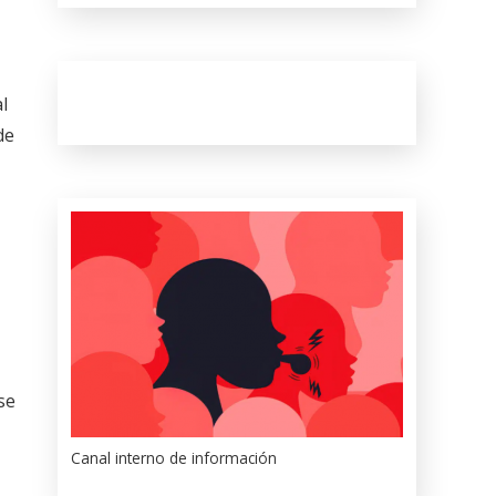
l
de
se
Canal interno de información