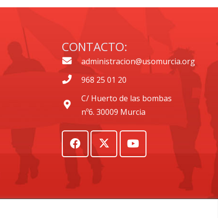
CONTACTO:
administracion@usomurcia.org
968 25 01 20
C/ Huerto de las bombas
nº6. 30009 Murcia