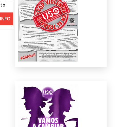
roja por calor
+ INFO