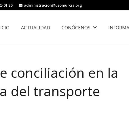
25 01 20
administracion@usomurcia.org
NICIO
ACTUALIDAD
CONÓCENOS
INFORMA
borales
Área de Igualdad, Juventud e Inmigración
 conciliación en la
a del transporte