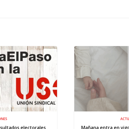
ACTUALIDAD
ales
Mañana entra en vigor la ampliación d