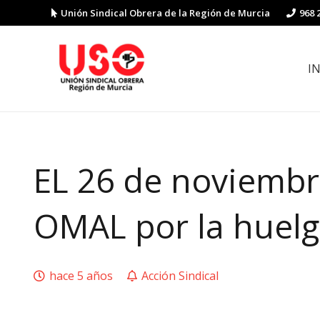
Unión Sindical Obrera de la Región de Murcia
968 
I
Preguntas y respuestas sobre la reforma laboral
Guía de Prevención de Riesgos La
EL 26 de noviembre
OMAL por la huelg
hace 5 años
Acción Sindical