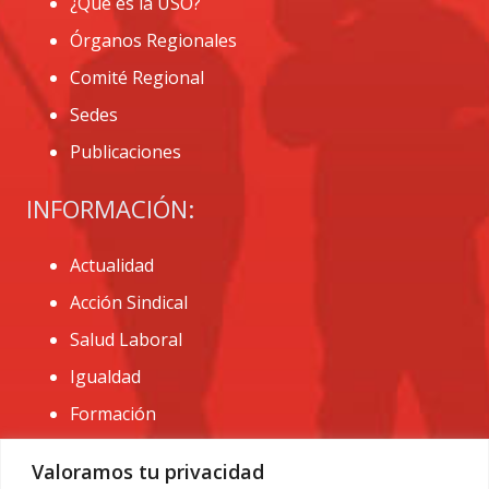
¿Que es la USO?
Órganos Regionales
Comité Regional
Sedes
Publicaciones
INFORMACIÓN:
Actualidad
Acción Sindical
Salud Laboral
Igualdad
Formación
CONTACTO:
Valoramos tu privacidad