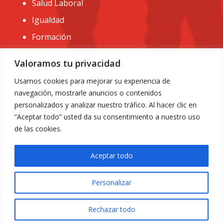
Salud Laboral
Igualdad
Formación
CONTACTO:
Valoramos tu privacidad
administracion@usomurcia.org
Usamos cookies para mejorar su experiencia de
navegación, mostrarle anuncios o contenidos
968 25 01 20
personalizados y analizar nuestro tráfico. Al hacer clic en
C/ Huerto de las bombas nº6. 30009 Murcia
“Aceptar todo” usted da su consentimiento a nuestro uso
de las cookies.
Aceptar todo
Personalizar
Aviso Legal
|
Privacidad
|
Política de Cookies
© 2018 Todos los derechos reservados. Diseño web
Rechazar todo
ACRILONIA