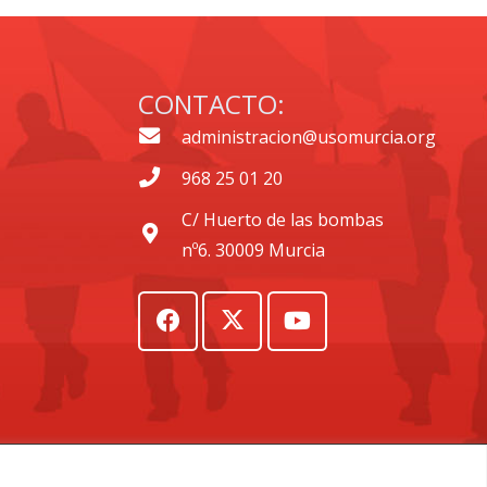
CONTACTO:
administracion@usomurcia.org
968 25 01 20
C/ Huerto de las bombas
nº6. 30009 Murcia