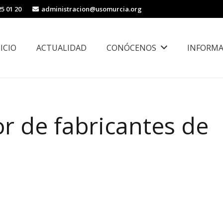
25 01 20
administracion@usomurcia.org
NICIO
ACTUALIDAD
CONÓCENOS
INFORMA
borales
Área de Igualdad, Juventud e Inmigración
r de fabricantes de