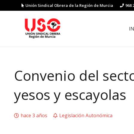
Unión Sindical Obrera de la Región de Murcia
968 
I
Preguntas y respuestas sobre la reforma laboral
Guía de Prevención de Riesgos La
Convenio del secto
yesos y escayolas
hace 3 años
Legislación Autonómica