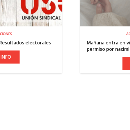
ACTUALIDAD
torales
Mañana entra en vigor la ampliació
permiso por nacimiento
+ INFO