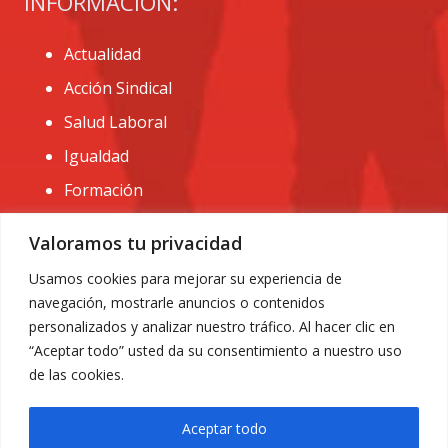
INFORMACIÓN:
Actualidad
Acción Sindical
Salud Laboral
Igualdad
Formación
CONTACTO:
Valoramos tu privacidad
administracion@usomurcia.org
Usamos cookies para mejorar su experiencia de
navegación, mostrarle anuncios o contenidos
968 25 01 20
personalizados y analizar nuestro tráfico. Al hacer clic en
C/ Huerto de las bombas nº6. 30009 Murcia
“Aceptar todo” usted da su consentimiento a nuestro uso
de las cookies.
Aceptar todo