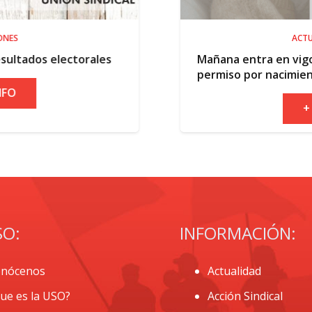
ACTUALIDAD
les
Mañana entra en vigor la ampliación de
permiso por nacimiento
+ INFO
SO:
INFORMACIÓN:
nócenos
Actualidad
ue es la USO?
Acción Sindical