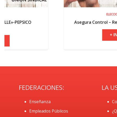
ELECCIONES
Asegura Control – Resultados electora
+ INFO
FEDERACIONES:
LA U
Enseñanza
Co
Empleados Públicos
¿Q