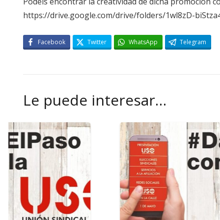
Podéis encontrar la creatividad de dicha promoción co
https://drive.google.com/drive/folders/1wl8zD-biS
Facebook
Twitter
WhatsApp
Telegram
Le puede interesar…