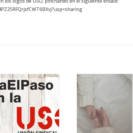
n los logos de USO, pinchando en el siguiente enlace:
tza4PZ25RFQrjsfCWT6BXvJ?usp=sharing