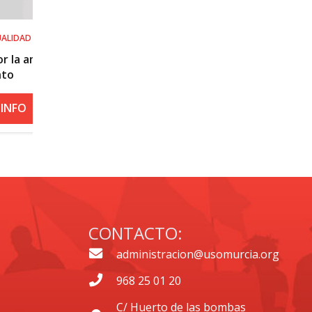
SALUD LABORAL
l
Procedimiento práctico ante alerta n
roja por calor
+ INFO
CONTACTO:
administracion@usomurcia.org
968 25 01 20
C/ Huerto de las bombas