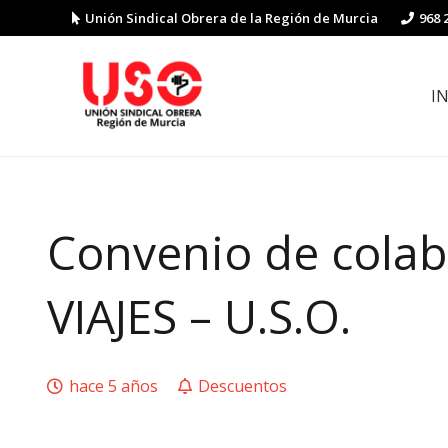
Unión Sindical Obrera de la Región de Murcia
968 
I
Preguntas y respuestas sobre la reforma laboral
Guía de Prevención de Riesgos La
Convenio de cola
VIAJES – U.S.O.
hace 5 años
Descuentos