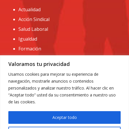
Actualidad
Acción Sindical
Salud Laboral
Igualdad
Formación
CONTACTO:
Valoramos tu privacidad
administracion@usomurcia.org
Usamos cookies para mejorar su experiencia de
navegación, mostrarle anuncios o contenidos
968 25 01 20
personalizados y analizar nuestro tráfico. Al hacer clic en
C/ Huerto de las bombas nº6. 30009 Murcia
“Aceptar todo” usted da su consentimiento a nuestro uso
de las cookies.
Aceptar todo