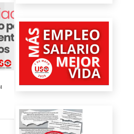
SALUD LABORAL
Procedimiento práctico ante alerta naranja o
roja por calor
+ INFO