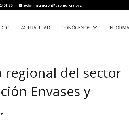
25 01 20
administracion@usomurcia.org
NICIO
ACTUALIDAD
CONÓCENOS
INFORMA
borales
Área de Igualdad, Juventud e Inmigración
 regional del sector
ación Envases y
.