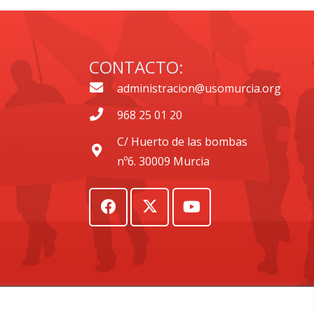
CONTACTO:
administracion@usomurcia.org
968 25 01 20
C/ Huerto de las bombas
nº6. 30009 Murcia