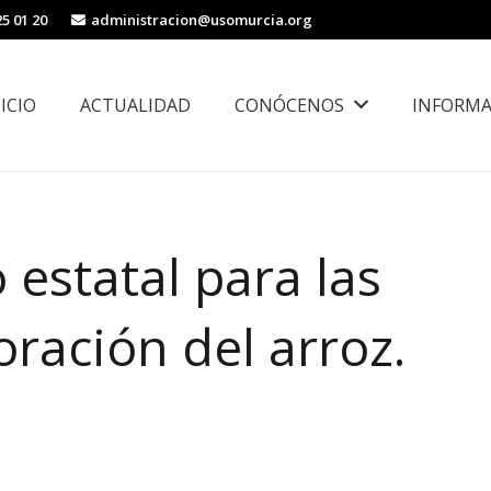
25 01 20
administracion@usomurcia.org
NICIO
ACTUALIDAD
CONÓCENOS
INFORMA
borales
Área de Igualdad, Juventud e Inmigración
 estatal para las
oración del arroz.