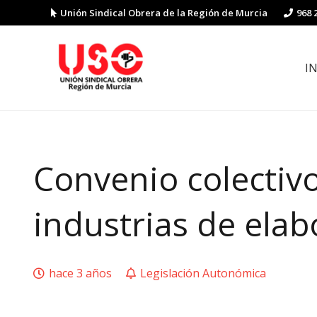
Unión Sindical Obrera de la Región de Murcia
968 
I
Preguntas y respuestas sobre la reforma laboral
Guía de Prevención de Riesgos La
Convenio colectivo
industrias de elab
hace 3 años
Legislación Autonómica