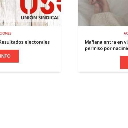
ACTUALIDAD
torales
Mañana entra en vigor la ampliació
permiso por nacimiento
+ INFO