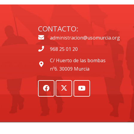
CONTACTO:
administracion@usomurcia.org
968 25 01 20
C/ Huerto de las bombas
nº6. 30009 Murcia