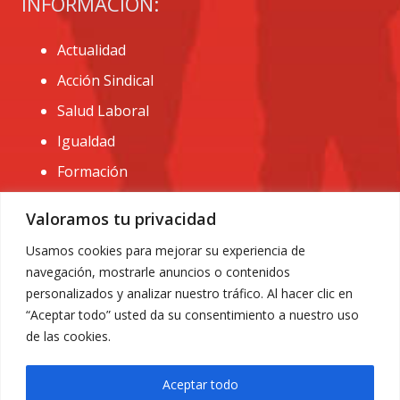
INFORMACIÓN:
Actualidad
Acción Sindical
Salud Laboral
Igualdad
Formación
CONTACTO:
Valoramos tu privacidad
administracion@usomurcia.org
Usamos cookies para mejorar su experiencia de
navegación, mostrarle anuncios o contenidos
968 25 01 20
personalizados y analizar nuestro tráfico. Al hacer clic en
C/ Huerto de las bombas nº6. 30009 Murcia
“Aceptar todo” usted da su consentimiento a nuestro uso
de las cookies.
Aceptar todo