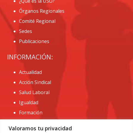
¿Que es la USO?
Órganos Regionales
Comité Regional
Sedes
Publicaciones
INFORMACIÓN:
Actualidad
Acción Sindical
Salud Laboral
Igualdad
Formación
CONTACTO:
Valoramos tu privacidad