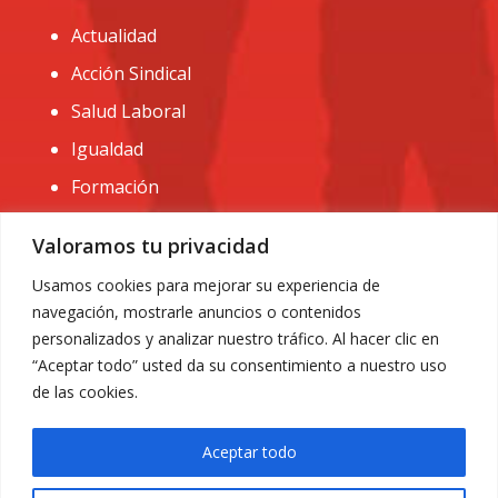
Actualidad
Acción Sindical
Salud Laboral
Igualdad
Formación
CONTACTO:
Valoramos tu privacidad
administracion@usomurcia.org
Usamos cookies para mejorar su experiencia de
navegación, mostrarle anuncios o contenidos
968 25 01 20
personalizados y analizar nuestro tráfico. Al hacer clic en
C/ Huerto de las bombas nº6. 30009 Murcia
“Aceptar todo” usted da su consentimiento a nuestro uso
de las cookies.
Aceptar todo