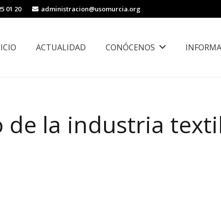
25 01 20
administracion@usomurcia.org
NICIO
ACTUALIDAD
CONÓCENOS
INFORMA
borales
Área de Igualdad, Juventud e Inmigración
de la industria texti