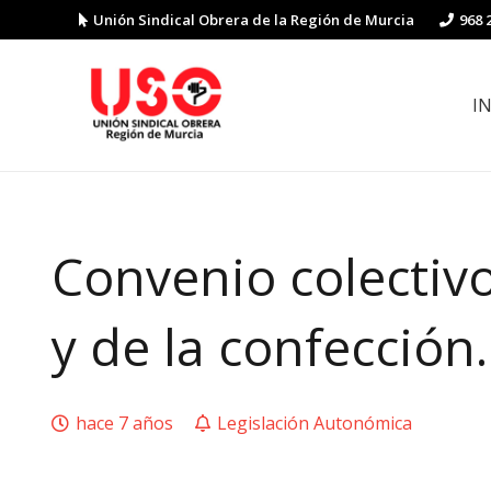
Unión Sindical Obrera de la Región de Murcia
968 
I
Preguntas y respuestas sobre la reforma laboral
Guía de Prevención de Riesgos La
Convenio colectivo 
y de la confección.
hace 7 años
Legislación Autonómica