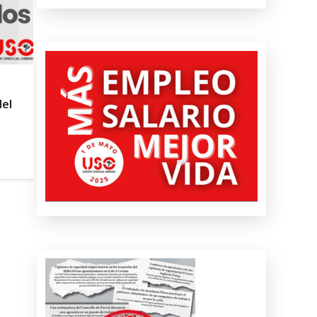
SALUD LABORAL
Procedimiento práctico ante alerta naranja o
roja por calor
+ INFO