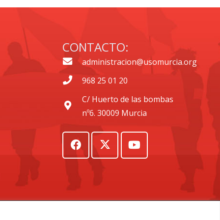
CONTACTO:
administracion@usomurcia.org
968 25 01 20
C/ Huerto de las bombas
nº6. 30009 Murcia