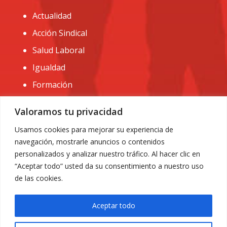
Actualidad
Acción Sindical
Salud Laboral
Igualdad
Formación
CONTACTO:
Valoramos tu privacidad
administracion@usomurcia.org
Usamos cookies para mejorar su experiencia de
navegación, mostrarle anuncios o contenidos
968 25 01 20
personalizados y analizar nuestro tráfico. Al hacer clic en
C/ Huerto de las bombas nº6. 30009 Murcia
“Aceptar todo” usted da su consentimiento a nuestro uso
de las cookies.
Aceptar todo