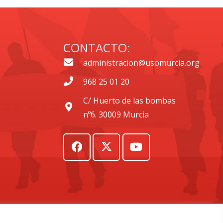
CONTACTO:
administracion@usomurcia.org
968 25 01 20
C/ Huerto de las bombas
nº6. 30009 Murcia