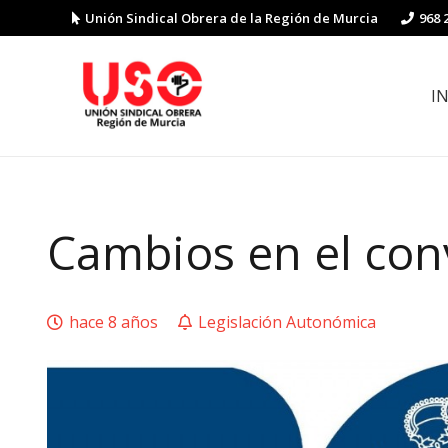
Unión Sindical Obrera de la Región de Murcia
968 
I
Preguntas y respuestas sobre la reforma laboral
Guía de Prevención de Riesgos La
Cambios en el con
hace 8 años
Legislación Autonómica