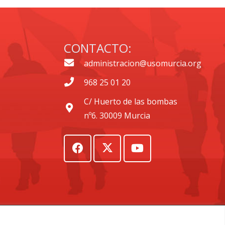
CONTACTO:
administracion@usomurcia.org
968 25 01 20
C/ Huerto de las bombas
nº6. 30009 Murcia