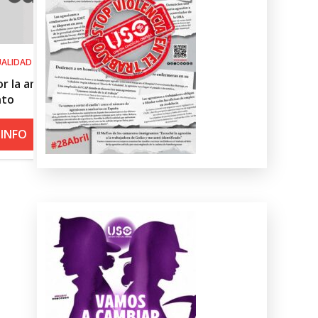
SALUD LABORAL
el
Procedimiento práctico ante alerta 
roja por calor
+ INFO