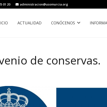
25 01 20
administracion@usomurcia.org
NICIO
ACTUALIDAD
CONÓCENOS
INFORMA
borales
Área de Igualdad, Juventud e Inmigración
venio de conservas.