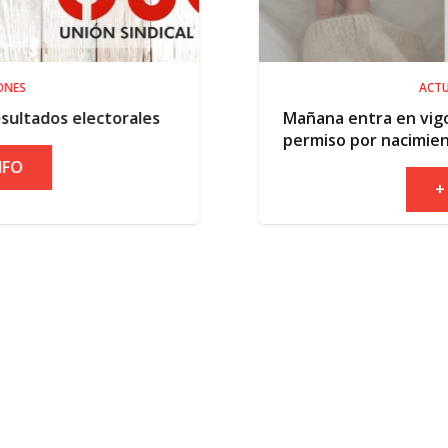
ACTUALIDAD
ales
Mañana entra en vigor la ampliación d
permiso por nacimiento
+ INFO