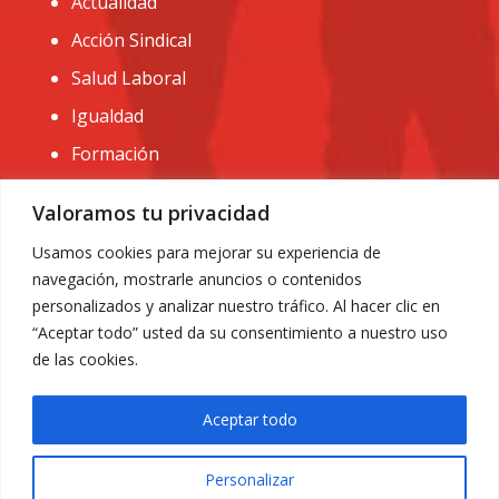
Actualidad
Acción Sindical
Salud Laboral
Igualdad
Formación
CONTACTO:
Valoramos tu privacidad
administracion@usomurcia.org
Usamos cookies para mejorar su experiencia de
navegación, mostrarle anuncios o contenidos
968 25 01 20
personalizados y analizar nuestro tráfico. Al hacer clic en
C/ Huerto de las bombas nº6. 30009 Murcia
“Aceptar todo” usted da su consentimiento a nuestro uso
de las cookies.
Aceptar todo
Personalizar
Aviso Legal
|
Privacidad
|
Política de Cookies