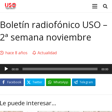
Boletín radiofónico USO –
2ª semana noviembre
hace 8 años
Actualidad
Reproductor
00:00
00:00
de
audio
Facebook
Twitter
WhatsApp
Telegram
Le puede interesar…