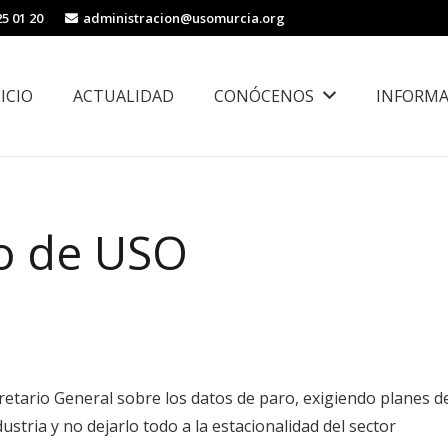
25 01 20
administracion@usomurcia.org
NICIO
ACTUALIDAD
CONÓCENOS
INFORMA
borales
Área de Igualdad, Juventud e Inmigración
co de USO
retario General sobre los datos de paro, exigiendo planes d
ustria y no dejarlo todo a la estacionalidad del sector