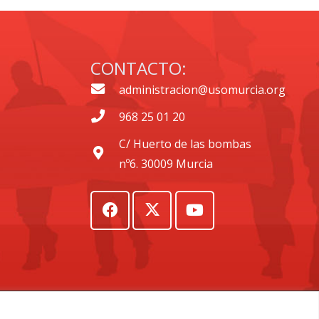
CONTACTO:
administracion@usomurcia.org
968 25 01 20
C/ Huerto de las bombas
nº6. 30009 Murcia