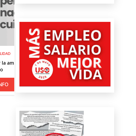
SALUD LABORAL
el
Procedimiento práctico ante alerta 
roja por calor
+ INFO