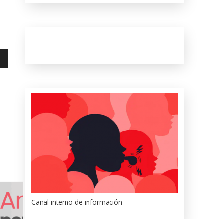
abajo
tar
uir
Canal interno de información
n.