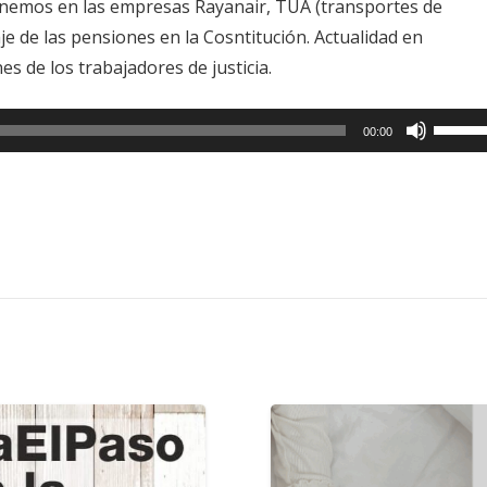
e tenemos en las empresas Rayanair, TUA (transportes de
je de las pensiones en la Cosntitución. Actualidad en
es de los trabajadores de justicia.
Utiliza
00:00
las
teclas
de
flecha
arriba/
para
aumen
o
dismin
el
volume