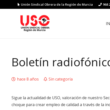
Unión Sindical Obrera de la Región de Murcia
968 
I
Preguntas y respuestas sobre la reforma laboral
Guía de Prevención de Riesgos La
Boletín radiofóni
hace 8 años
Sin categoría
Sigue la actualidad de USO, valoración de nuestro Sec
choque para crear empleo de calidad a través de la ind