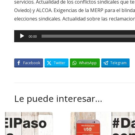
servicios. Actualidad de los conflictos sindicales qu
Oviedo) y ALCOA. Exigencias de la MERP para el blinda
elecciones sindicales. Actualidad sobre las reclamacion
Reproductor
00:00
de
audio
Facebook
Twitter
WhatsApp
Telegram
Le puede interesar…