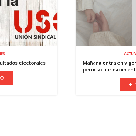
ACTUALIDAD
ales
Mañana entra en vigor la ampliación d
permiso por nacimiento
+ INFO