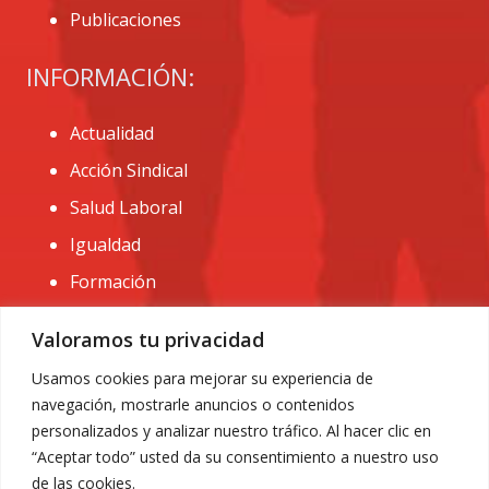
Publicaciones
INFORMACIÓN:
Actualidad
Acción Sindical
Salud Laboral
Igualdad
Formación
CONTACTO:
Valoramos tu privacidad
administracion@usomurcia.org
Usamos cookies para mejorar su experiencia de
navegación, mostrarle anuncios o contenidos
968 25 01 20
personalizados y analizar nuestro tráfico. Al hacer clic en
C/ Huerto de las bombas nº6. 30009 Murcia
“Aceptar todo” usted da su consentimiento a nuestro uso
de las cookies.