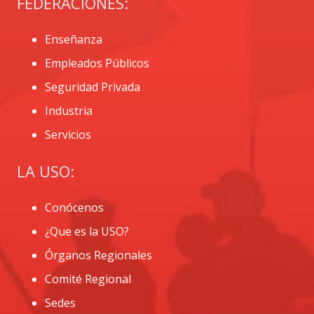
FEDERACIONES:
Enseñanza
Empleados Públicos
Seguridad Privada
Industria
Servicios
LA USO:
Conócenos
¿Que es la USO?
Órganos Regionales
Comité Regional
Sedes