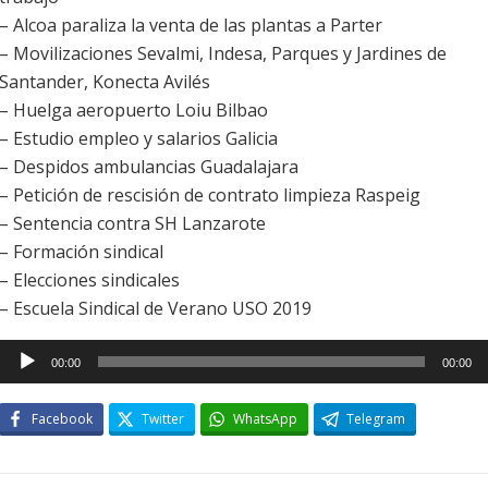
– Alcoa paraliza la venta de las plantas a Parter
– Movilizaciones Sevalmi, Indesa, Parques y Jardines de
Santander, Konecta Avilés
– Huelga aeropuerto Loiu Bilbao
– Estudio empleo y salarios Galicia
– Despidos ambulancias Guadalajara
– Petición de rescisión de contrato limpieza Raspeig
– Sentencia contra SH Lanzarote
– Formación sindical
– Elecciones sindicales
– Escuela Sindical de Verano USO 2019
Reproductor
00:00
00:00
de
audio
Facebook
Twitter
WhatsApp
Telegram