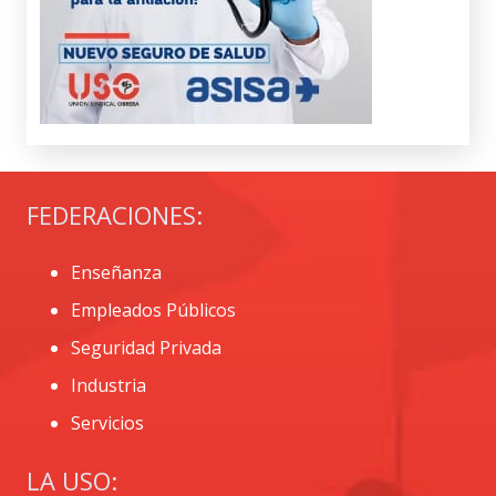
FEDERACIONES:
Enseñanza
Empleados Públicos
Seguridad Privada
Industria
Servicios
LA USO: