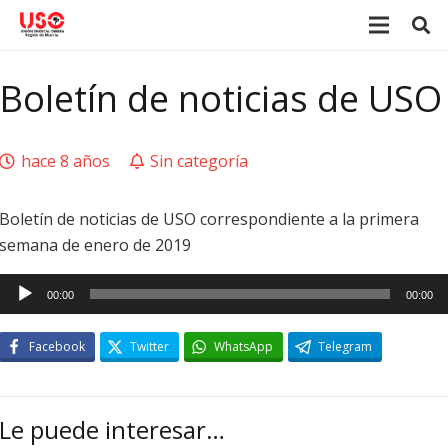
Boletín de noticias de USO
hace 8 años
Sin categoría
Boletín de noticias de USO correspondiente a la primera
semana de enero de 2019
Reproductor
00:00
00:00
de
audio
Facebook
Twitter
WhatsApp
Telegram
Le puede interesar…