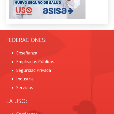
FEDERACIONES:
Enseñanza
Empleados Públicos
Seguridad Privada
Industria
Servicios
LA USO: