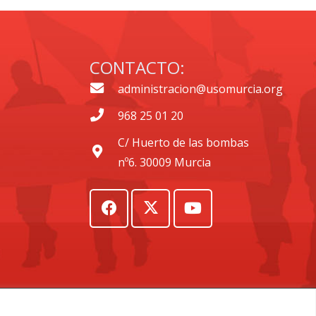
CONTACTO:
administracion@usomurcia.org
968 25 01 20
C/ Huerto de las bombas
nº6. 30009 Murcia