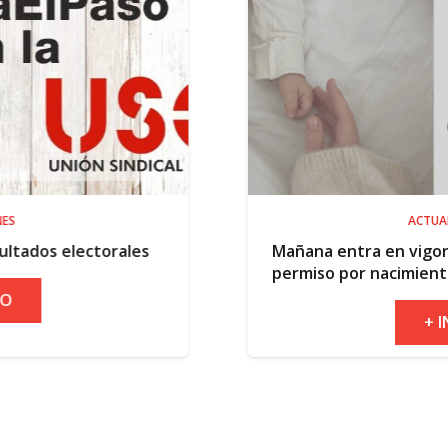
ACTUALIDAD
s
Mañana entra en vigor la ampliación del
permiso por nacimiento
+ INFO