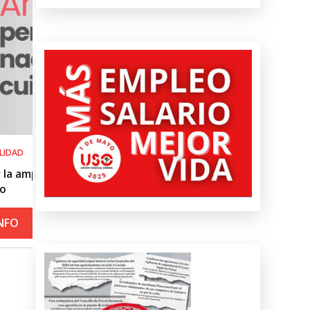
SALUD LABORAL
Procedimiento práctico ante alerta nar
roja por calor
+ INFO