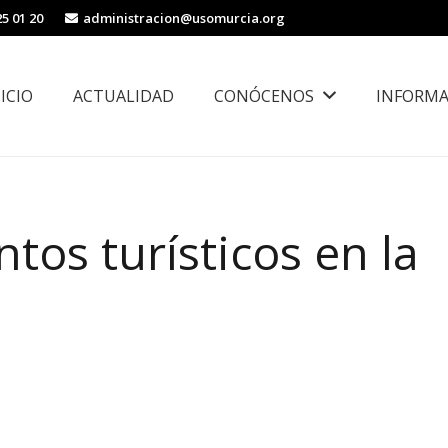
25 01 20
administracion@usomurcia.org
NICIO
ACTUALIDAD
CONÓCENOS
INFORMA
borales
Área de Igualdad, Juventud e Inmigración
tos turísticos en la