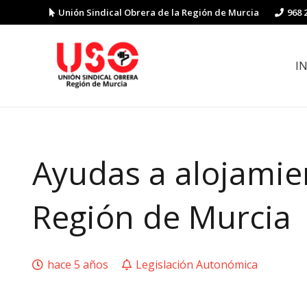
Unión Sindical Obrera de la Región de Murcia
968 
I
Preguntas y respuestas sobre la reforma laboral
Guía de Prevención de Riesgos La
Ayudas a alojamien
Región de Murcia
hace 5 años
Legislación Autonómica