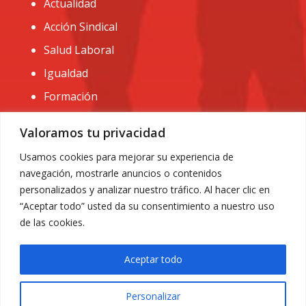
Actualidad
Acción Sindical
Salud Laboral
Igualdad
Formación
CONTACTO:
Valoramos tu privacidad
administracion@usomurcia.org
Usamos cookies para mejorar su experiencia de
navegación, mostrarle anuncios o contenidos
968 25 01 20
personalizados y analizar nuestro tráfico. Al hacer clic en
C/ Huerto de las bombas nº6. 30009 Murcia
“Aceptar todo” usted da su consentimiento a nuestro uso
de las cookies.
Aceptar todo
Personalizar
Aviso Legal
|
Privacidad
|
Política de Cookies