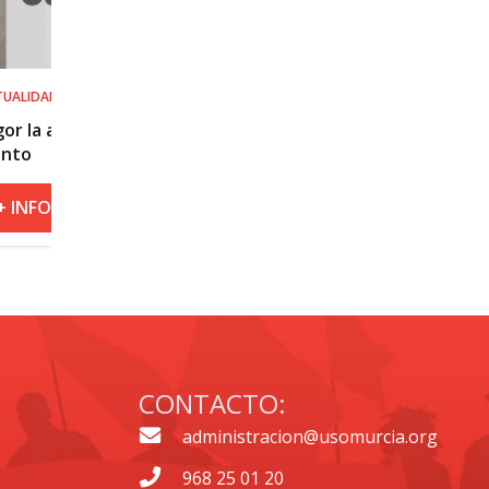
SALUD LABORAL
Procedimiento práctico ante alerta na
roja por calor
+ INFO
CONTACTO:
administracion@usomurcia.org
968 25 01 20