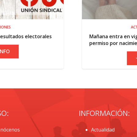
ACTUALIDAD
s
Mañana entra en vigor la ampliación del
permiso por nacimiento
+ INFO
SO:
INFORMACIÓN:
nócenos
Actualidad