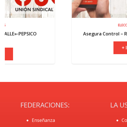
ELECCIONES
Asegura Control – Resultados electorale
+ INFO
FEDERACIONES:
LA U
Enseñanza
Co