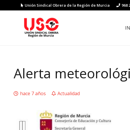
Unión Sindical Obrera de la Región de Murcia
968 
I
Preguntas y respuestas sobre la reforma laboral
Guía de Prevención de Riesgos La
Alerta meteorológi
hace 7 años
Actualidad