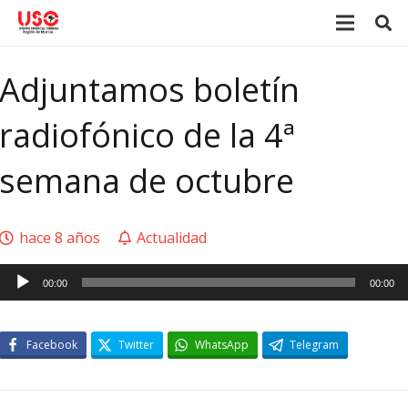
Adjuntamos boletín
radiofónico de la 4ª
semana de octubre
hace 8 años
Actualidad
Reproductor
00:00
00:00
de
audio
Facebook
Twitter
WhatsApp
Telegram