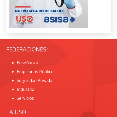
FEDERACIONES:
Enseñanza
Empleados Públicos
Seguridad Privada
Industria
Servicios
LA USO: