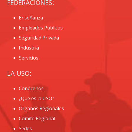
FEDERACIONES:
Enseñanza
Empleados Públicos
Seguridad Privada
Industria
Servicios
LA USO:
Conócenos
¿Que es la USO?
Órganos Regionales
Comité Regional
Sedes