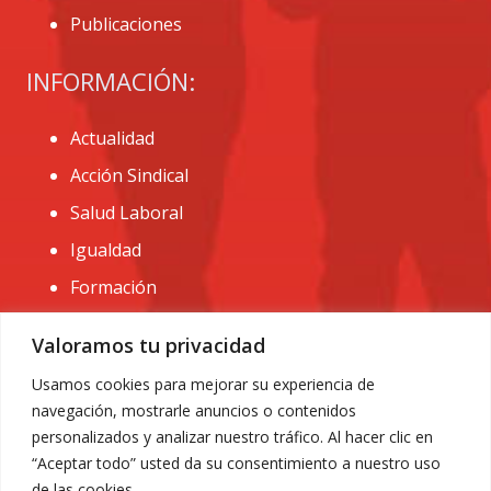
Publicaciones
INFORMACIÓN:
Actualidad
Acción Sindical
Salud Laboral
Igualdad
Formación
CONTACTO:
Valoramos tu privacidad
administracion@usomurcia.org
Usamos cookies para mejorar su experiencia de
navegación, mostrarle anuncios o contenidos
968 25 01 20
personalizados y analizar nuestro tráfico. Al hacer clic en
C/ Huerto de las bombas nº6. 30009 Murcia
“Aceptar todo” usted da su consentimiento a nuestro uso
de las cookies.